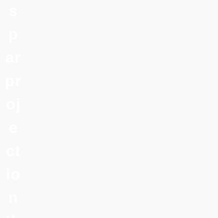
s
p
ar
pr
oj
e
ct
io
n