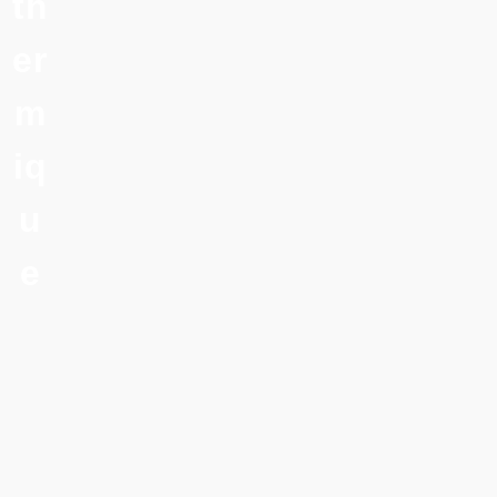
th
er
m
iq
u
e