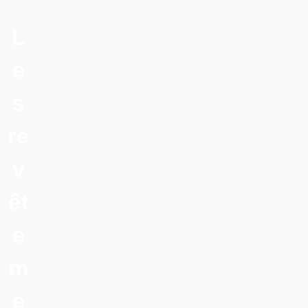
L
e
s
re
v
êt
e
m
e