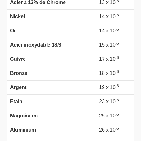
-6
Acier à 13% de Chrome
13 x 10
-6
Nickel
14 x 10
-6
Or
14 x 10
-6
Acier inoxydable 18/8
15 x 10
-6
Cuivre
17 x 10
-6
Bronze
18 x 10
-6
Argent
19 x 10
-6
Etain
23 x 10
-6
Magnésium
25 x 10
-6
Aluminium
26 x 10